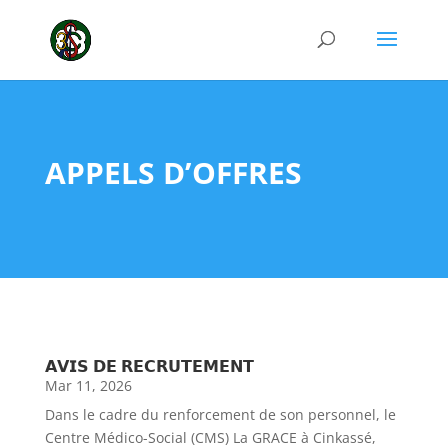
APPELS D’OFFRES
𝗔𝗩𝗜𝗦 𝗗𝗘 𝗥𝗘𝗖𝗥𝗨𝗧𝗘𝗠𝗘𝗡𝗧
Mar 11, 2026
Dans le cadre du renforcement de son personnel, le
Centre Médico-Social (CMS) La GRACE à Cinkassé,