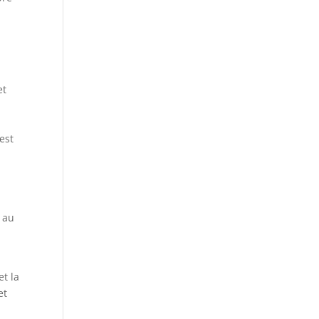
et
est
 au
à
t la
et