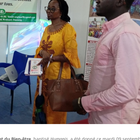
et du Bien-être
, baptisé
Humanis
, a été donné ce mardi 09 septem