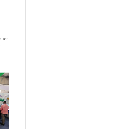
ibuer
e