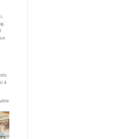
i,
ng,
l
aux
tels
si à
table