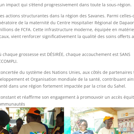
 un impact qui s’étend progressivement dans toute la sous-région.
les actions structurantes dans la région des Savanes. Parmi celles-c
pératoire de la maternité du Centre Hospitalier Régional de Dapao
millions de FCFA. Cette infrastructure moderne, équipée en matérie
, vient renforcer significativement la qualité des soins offerts 
ù chaque grossesse est DÉSIRÉE, chaque accouchement est SANS
ACCOMPLI.
oncertée du système des Nations Unies, aux côtés de partenaires 
loppement et Organisation mondiale de la santé, contribuant ain
anté dans une région fortement impactée par la crise du Sahel.
onstant et réaffirme son engagement à promouvoir un accès équi
 communautés