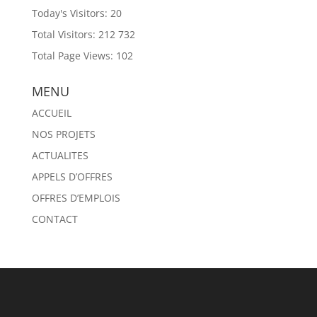
Today's Visitors:
20
Total Visitors:
212 732
Total Page Views:
102
MENU
ACCUEIL
NOS PROJETS
ACTUALITES
APPELS D’OFFRES
OFFRES D’EMPLOIS
CONTACT