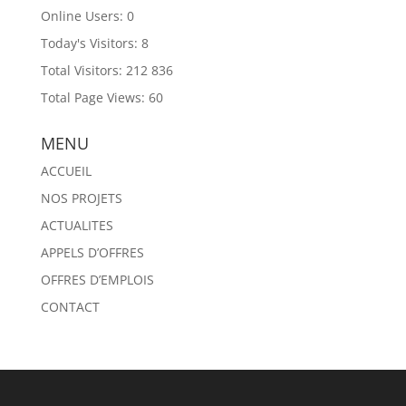
Online Users:
0
Today's Visitors:
8
Total Visitors:
212 836
Total Page Views:
60
MENU
ACCUEIL
NOS PROJETS
ACTUALITES
APPELS D’OFFRES
OFFRES D’EMPLOIS
CONTACT